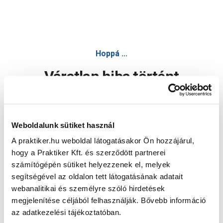
Hoppá ...
Váratlan hiba történt
Dolgozunk a hiba javításán. Egy kis türelmet kérünk.
Weboldalunk sütiket használ
A praktiker.hu weboldal látogatásakor Ön hozzájárul,
Oldal újratöltése
hogy a Praktiker Kft. és szerződött partnerei
számítógépén sütiket helyezzenek el, melyek
segítségével az oldalon tett látogatásának adatait
webanalitikai és személyre szóló hirdetések
megjelenítése céljából felhasználják. Bővebb információ
az adatkezelési tájékoztatóban.