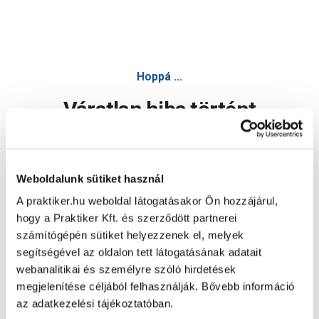
Hoppá ...
Váratlan hiba történt
Dolgozunk a hiba javításán. Egy kis türelmet kérünk.
Weboldalunk sütiket használ
A praktiker.hu weboldal látogatásakor Ön hozzájárul,
Oldal újratöltése
hogy a Praktiker Kft. és szerződött partnerei
számítógépén sütiket helyezzenek el, melyek
segítségével az oldalon tett látogatásának adatait
webanalitikai és személyre szóló hirdetések
megjelenítése céljából felhasználják. Bővebb információ
az adatkezelési tájékoztatóban.