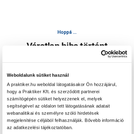
Hoppá ...
Váratlan hiba történt
Dolgozunk a hiba javításán. Egy kis türelmet kérünk.
Weboldalunk sütiket használ
A praktiker.hu weboldal látogatásakor Ön hozzájárul,
Oldal újratöltése
hogy a Praktiker Kft. és szerződött partnerei
számítógépén sütiket helyezzenek el, melyek
segítségével az oldalon tett látogatásának adatait
webanalitikai és személyre szóló hirdetések
megjelenítése céljából felhasználják. Bővebb információ
az adatkezelési tájékoztatóban.