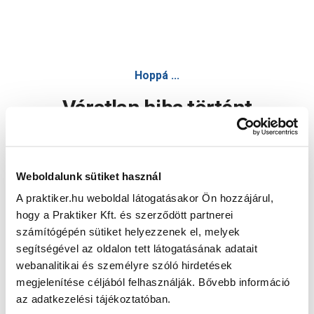
Hoppá ...
Váratlan hiba történt
Dolgozunk a hiba javításán. Egy kis türelmet kérünk.
Weboldalunk sütiket használ
A praktiker.hu weboldal látogatásakor Ön hozzájárul,
Oldal újratöltése
hogy a Praktiker Kft. és szerződött partnerei
számítógépén sütiket helyezzenek el, melyek
segítségével az oldalon tett látogatásának adatait
webanalitikai és személyre szóló hirdetések
megjelenítése céljából felhasználják. Bővebb információ
az adatkezelési tájékoztatóban.