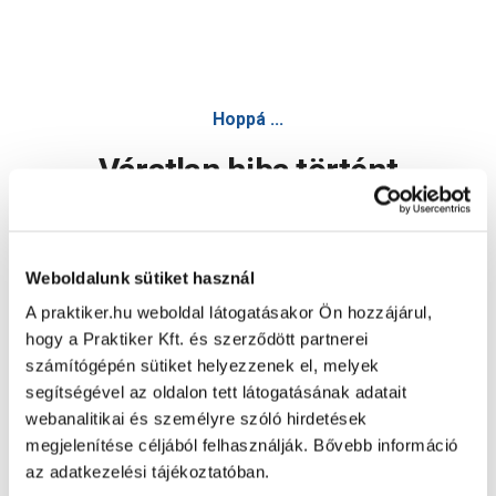
Hoppá ...
Váratlan hiba történt
Dolgozunk a hiba javításán. Egy kis türelmet kérünk.
Weboldalunk sütiket használ
A praktiker.hu weboldal látogatásakor Ön hozzájárul,
Oldal újratöltése
hogy a Praktiker Kft. és szerződött partnerei
számítógépén sütiket helyezzenek el, melyek
segítségével az oldalon tett látogatásának adatait
webanalitikai és személyre szóló hirdetések
megjelenítése céljából felhasználják. Bővebb információ
az adatkezelési tájékoztatóban.