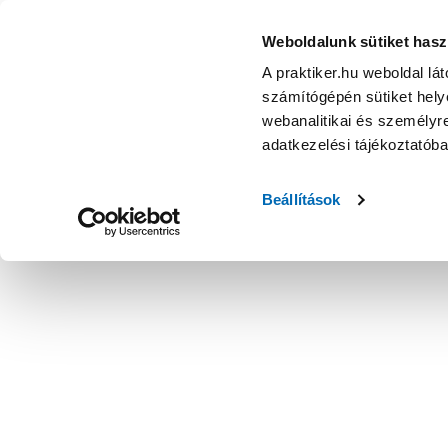
Weboldalunk sütiket hasz
A praktiker.hu weboldal lá
számítógépén sütiket helye
webanalitikai és személyre
adatkezelési tájékoztatób
Beállítások