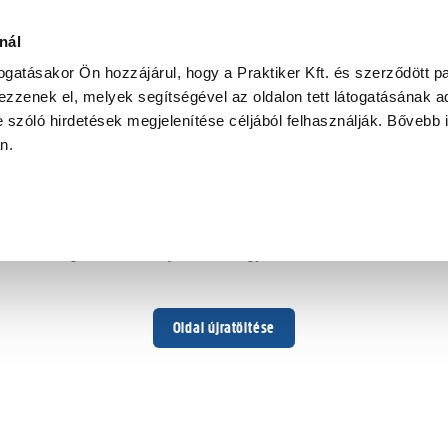
nál
togatásakor Ön hozzájárul, hogy a Praktiker Kft. és szerződött pa
zzenek el, melyek segítségével az oldalon tett látogatásának ad
 szóló hirdetések megjelenítése céljából felhasználják. Bővebb 
Hoppá ...
an.
Váratlan hiba történt
Dolgozunk a hiba javításán. Egy kis türelmet kérünk.
Oldal újratöltése