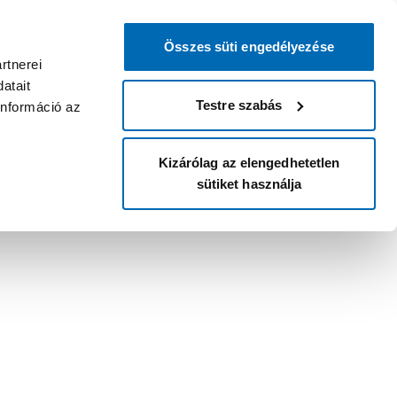
Összes süti engedélyezése
rtnerei
atait
Testre szabás
információ az
Kizárólag az elengedhetetlen
sütiket használja