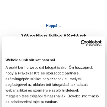
Hoppá ...
Váratlan hiba történt
Dolgozunk a hiba javításán. Egy kis türelmet kérünk.
Weboldalunk sütiket használ
A praktiker.hu weboldal látogatásakor Ön hozzájárul,
Oldal újratöltése
hogy a Praktiker Kft. és szerződött partnerei
számítógépén sütiket helyezzenek el, melyek
segítségével az oldalon tett látogatásának adatait
webanalitikai és személyre szóló hirdetések
megjelenítése céljából felhasználják. Bővebb információ
az adatkezelési tájékoztatóban.