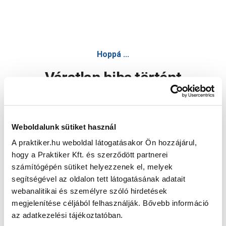
Hoppá ...
Váratlan hiba történt
Dolgozunk a hiba javításán. Egy kis türelmet kérünk.
Weboldalunk sütiket használ
A praktiker.hu weboldal látogatásakor Ön hozzájárul,
Oldal újratöltése
hogy a Praktiker Kft. és szerződött partnerei
számítógépén sütiket helyezzenek el, melyek
segítségével az oldalon tett látogatásának adatait
webanalitikai és személyre szóló hirdetések
megjelenítése céljából felhasználják. Bővebb információ
az adatkezelési tájékoztatóban.