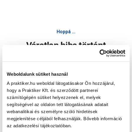
Hoppá ...
Váratlan hiba történt
Dolgozunk a hiba javításán. Egy kis türelmet kérünk.
Weboldalunk sütiket használ
A praktiker.hu weboldal látogatásakor Ön hozzájárul,
Oldal újratöltése
hogy a Praktiker Kft. és szerződött partnerei
számítógépén sütiket helyezzenek el, melyek
segítségével az oldalon tett látogatásának adatait
webanalitikai és személyre szóló hirdetések
megjelenítése céljából felhasználják. Bővebb információ
az adatkezelési tájékoztatóban.