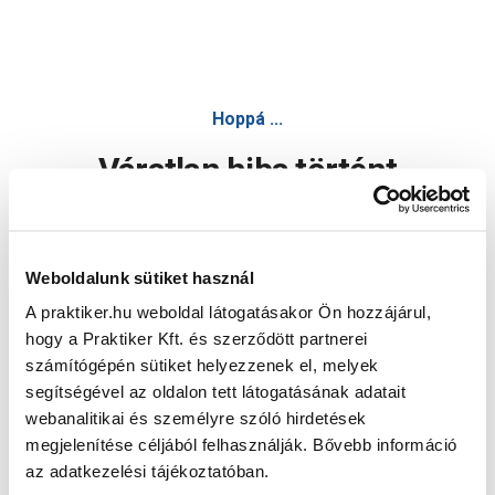
Hoppá ...
Váratlan hiba történt
Dolgozunk a hiba javításán. Egy kis türelmet kérünk.
Weboldalunk sütiket használ
A praktiker.hu weboldal látogatásakor Ön hozzájárul,
Oldal újratöltése
hogy a Praktiker Kft. és szerződött partnerei
számítógépén sütiket helyezzenek el, melyek
segítségével az oldalon tett látogatásának adatait
webanalitikai és személyre szóló hirdetések
megjelenítése céljából felhasználják. Bővebb információ
az adatkezelési tájékoztatóban.