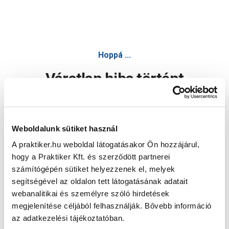
Hoppá ...
Váratlan hiba történt
Dolgozunk a hiba javításán. Egy kis türelmet kérünk.
Weboldalunk sütiket használ
A praktiker.hu weboldal látogatásakor Ön hozzájárul,
Oldal újratöltése
hogy a Praktiker Kft. és szerződött partnerei
számítógépén sütiket helyezzenek el, melyek
segítségével az oldalon tett látogatásának adatait
webanalitikai és személyre szóló hirdetések
megjelenítése céljából felhasználják. Bővebb információ
az adatkezelési tájékoztatóban.