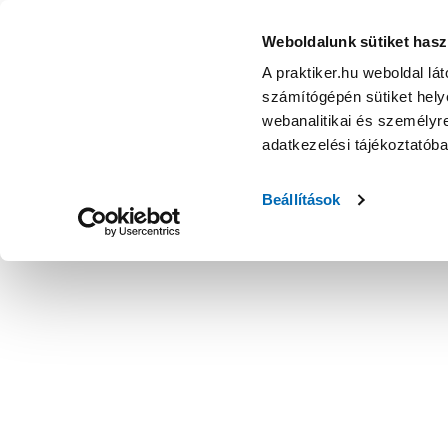
Weboldalunk sütiket hasz
A praktiker.hu weboldal lá
számítógépén sütiket helye
webanalitikai és személyre
adatkezelési tájékoztatób
Beállítások