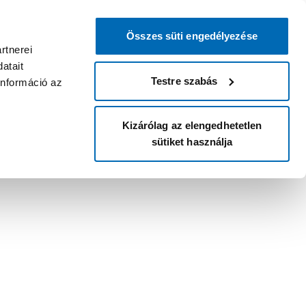
Összes süti engedélyezése
rtnerei
atait
Testre szabás
információ az
Kizárólag az elengedhetetlen
sütiket használja