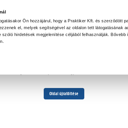
nál
togatásakor Ön hozzájárul, hogy a Praktiker Kft. és szerződött pa
zzenek el, melyek segítségével az oldalon tett látogatásának ad
 szóló hirdetések megjelenítése céljából felhasználják. Bővebb 
Hoppá ...
an.
Váratlan hiba történt
Dolgozunk a hiba javításán. Egy kis türelmet kérünk.
Oldal újratöltése