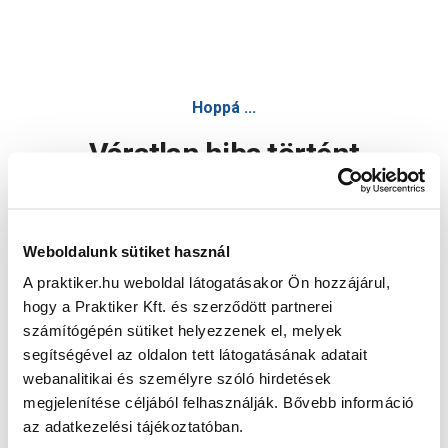
Hoppá ...
Váratlan hiba történt
Dolgozunk a hiba javításán. Egy kis türelmet kérünk.
Weboldalunk sütiket használ
A praktiker.hu weboldal látogatásakor Ön hozzájárul,
Oldal újratöltése
hogy a Praktiker Kft. és szerződött partnerei
számítógépén sütiket helyezzenek el, melyek
segítségével az oldalon tett látogatásának adatait
webanalitikai és személyre szóló hirdetések
megjelenítése céljából felhasználják. Bővebb információ
az adatkezelési tájékoztatóban.