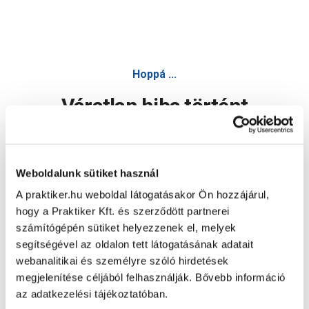
Hoppá ...
Váratlan hiba történt
Dolgozunk a hiba javításán. Egy kis türelmet kérünk.
Weboldalunk sütiket használ
A praktiker.hu weboldal látogatásakor Ön hozzájárul,
Oldal újratöltése
hogy a Praktiker Kft. és szerződött partnerei
számítógépén sütiket helyezzenek el, melyek
segítségével az oldalon tett látogatásának adatait
webanalitikai és személyre szóló hirdetések
megjelenítése céljából felhasználják. Bővebb információ
az adatkezelési tájékoztatóban.