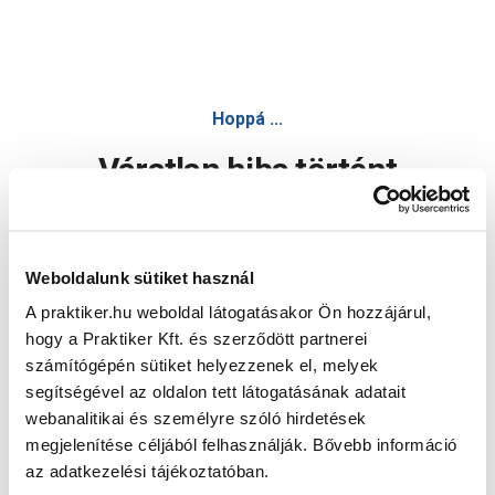
Hoppá ...
Váratlan hiba történt
Dolgozunk a hiba javításán. Egy kis türelmet kérünk.
Weboldalunk sütiket használ
A praktiker.hu weboldal látogatásakor Ön hozzájárul,
Oldal újratöltése
hogy a Praktiker Kft. és szerződött partnerei
számítógépén sütiket helyezzenek el, melyek
segítségével az oldalon tett látogatásának adatait
webanalitikai és személyre szóló hirdetések
megjelenítése céljából felhasználják. Bővebb információ
az adatkezelési tájékoztatóban.