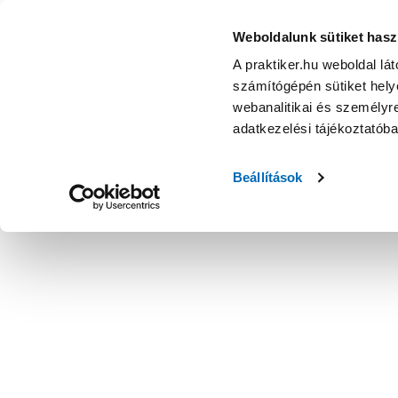
Weboldalunk sütiket hasz
A praktiker.hu weboldal lá
számítógépén sütiket helye
webanalitikai és személyre
adatkezelési tájékoztatób
Beállítások