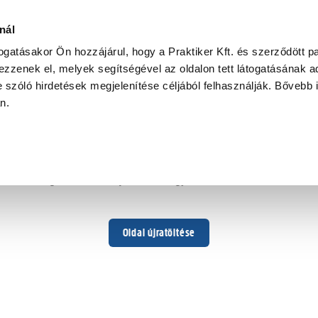
nál
togatásakor Ön hozzájárul, hogy a Praktiker Kft. és szerződött pa
zzenek el, melyek segítségével az oldalon tett látogatásának ad
 szóló hirdetések megjelenítése céljából felhasználják. Bővebb 
Hoppá ...
an.
Váratlan hiba történt
Dolgozunk a hiba javításán. Egy kis türelmet kérünk.
Oldal újratöltése