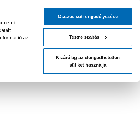
Összes süti engedélyezése
rtnerei
atait
Testre szabás
információ az
Kizárólag az elengedhetetlen
sütiket használja