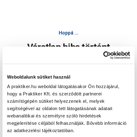
Hoppá ...
Váratlan hiba történt
Dolgozunk a hiba javításán. Egy kis türelmet kérünk.
Weboldalunk sütiket használ
A praktiker.hu weboldal látogatásakor Ön hozzájárul,
Oldal újratöltése
hogy a Praktiker Kft. és szerződött partnerei
számítógépén sütiket helyezzenek el, melyek
segítségével az oldalon tett látogatásának adatait
webanalitikai és személyre szóló hirdetések
megjelenítése céljából felhasználják. Bővebb információ
az adatkezelési tájékoztatóban.