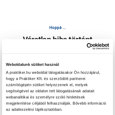
Hoppá ...
Váratlan hiba történt
Dolgozunk a hiba javításán. Egy kis türelmet kérünk.
Weboldalunk sütiket használ
A praktiker.hu weboldal látogatásakor Ön hozzájárul,
Oldal újratöltése
hogy a Praktiker Kft. és szerződött partnerei
számítógépén sütiket helyezzenek el, melyek
segítségével az oldalon tett látogatásának adatait
webanalitikai és személyre szóló hirdetések
megjelenítése céljából felhasználják. Bővebb információ
az adatkezelési tájékoztatóban.