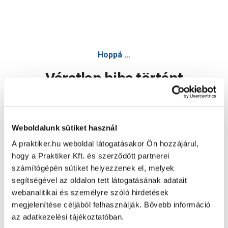
Hoppá ...
Váratlan hiba történt
Dolgozunk a hiba javításán. Egy kis türelmet kérünk.
Weboldalunk sütiket használ
A praktiker.hu weboldal látogatásakor Ön hozzájárul,
Oldal újratöltése
hogy a Praktiker Kft. és szerződött partnerei
számítógépén sütiket helyezzenek el, melyek
segítségével az oldalon tett látogatásának adatait
webanalitikai és személyre szóló hirdetések
megjelenítése céljából felhasználják. Bővebb információ
az adatkezelési tájékoztatóban.