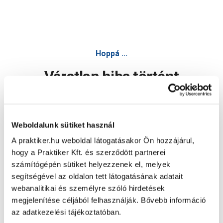
Hoppá ...
Váratlan hiba történt
Dolgozunk a hiba javításán. Egy kis türelmet kérünk.
Weboldalunk sütiket használ
A praktiker.hu weboldal látogatásakor Ön hozzájárul,
Oldal újratöltése
hogy a Praktiker Kft. és szerződött partnerei
számítógépén sütiket helyezzenek el, melyek
segítségével az oldalon tett látogatásának adatait
webanalitikai és személyre szóló hirdetések
megjelenítése céljából felhasználják. Bővebb információ
az adatkezelési tájékoztatóban.