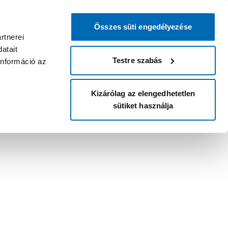
Összes süti engedélyezése
rtnerei
atait
Testre szabás
információ az
Kizárólag az elengedhetetlen
sütiket használja