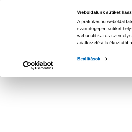
Weboldalunk sütiket hasz
A praktiker.hu weboldal lá
számítógépén sütiket helye
webanalitikai és személyre
adatkezelési tájékoztatób
Beállítások