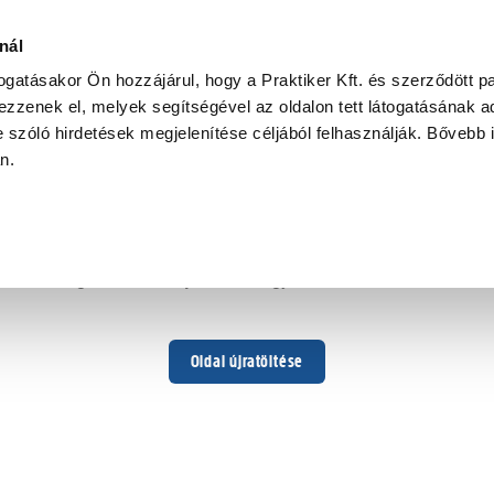
nál
togatásakor Ön hozzájárul, hogy a Praktiker Kft. és szerződött pa
zzenek el, melyek segítségével az oldalon tett látogatásának ad
 szóló hirdetések megjelenítése céljából felhasználják. Bővebb 
Hoppá ...
an.
Váratlan hiba történt
Dolgozunk a hiba javításán. Egy kis türelmet kérünk.
Oldal újratöltése