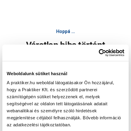
Hoppá ...
Váratlan hiba történt
Dolgozunk a hiba javításán. Egy kis türelmet kérünk.
Weboldalunk sütiket használ
A praktiker.hu weboldal látogatásakor Ön hozzájárul,
Oldal újratöltése
hogy a Praktiker Kft. és szerződött partnerei
számítógépén sütiket helyezzenek el, melyek
segítségével az oldalon tett látogatásának adatait
webanalitikai és személyre szóló hirdetések
megjelenítése céljából felhasználják. Bővebb információ
az adatkezelési tájékoztatóban.