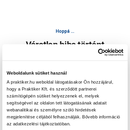
Hoppá ...
Váratlan hiba történt
Dolgozunk a hiba javításán. Egy kis türelmet kérünk.
Weboldalunk sütiket használ
A praktiker.hu weboldal látogatásakor Ön hozzájárul,
Oldal újratöltése
hogy a Praktiker Kft. és szerződött partnerei
számítógépén sütiket helyezzenek el, melyek
segítségével az oldalon tett látogatásának adatait
webanalitikai és személyre szóló hirdetések
megjelenítése céljából felhasználják. Bővebb információ
az adatkezelési tájékoztatóban.