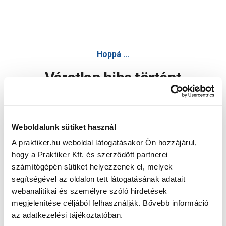
Hoppá ...
Váratlan hiba történt
Dolgozunk a hiba javításán. Egy kis türelmet kérünk.
Weboldalunk sütiket használ
A praktiker.hu weboldal látogatásakor Ön hozzájárul,
Oldal újratöltése
hogy a Praktiker Kft. és szerződött partnerei
számítógépén sütiket helyezzenek el, melyek
segítségével az oldalon tett látogatásának adatait
webanalitikai és személyre szóló hirdetések
megjelenítése céljából felhasználják. Bővebb információ
az adatkezelési tájékoztatóban.