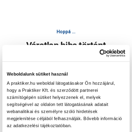
Gao napelemes led lámpa mozgásérzékelővel 3W fekete - S
Hoppá ...
Váratlan hiba történt
Dolgozunk a hiba javításán. Egy kis türelmet kérünk.
Weboldalunk sütiket használ
A praktiker.hu weboldal látogatásakor Ön hozzájárul,
Oldal újratöltése
hogy a Praktiker Kft. és szerződött partnerei
számítógépén sütiket helyezzenek el, melyek
segítségével az oldalon tett látogatásának adatait
webanalitikai és személyre szóló hirdetések
megjelenítése céljából felhasználják. Bővebb információ
az adatkezelési tájékoztatóban.