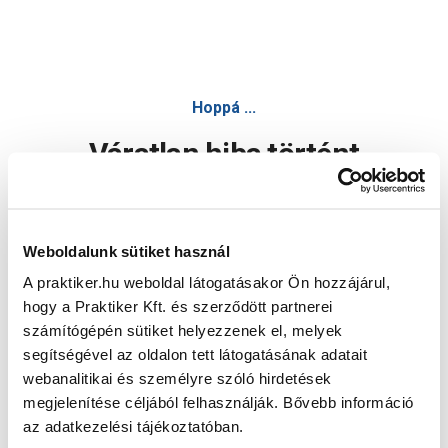
Hoppá ...
Váratlan hiba történt
Dolgozunk a hiba javításán. Egy kis türelmet kérünk.
Weboldalunk sütiket használ
A praktiker.hu weboldal látogatásakor Ön hozzájárul,
Oldal újratöltése
hogy a Praktiker Kft. és szerződött partnerei
számítógépén sütiket helyezzenek el, melyek
segítségével az oldalon tett látogatásának adatait
webanalitikai és személyre szóló hirdetések
megjelenítése céljából felhasználják. Bővebb információ
az adatkezelési tájékoztatóban.