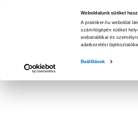
Weboldalunk sütiket hasz
A praktiker.hu weboldal lá
számítógépén sütiket helye
webanalitikai és személyre
adatkezelési tájékoztatób
Beállítások