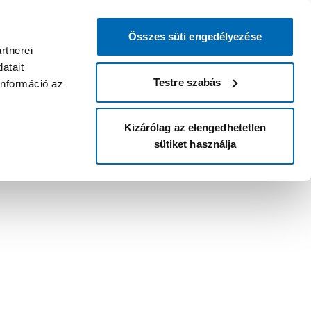
Összes süti engedélyezése
rtnerei
atait
Testre szabás
információ az
Kizárólag az elengedhetetlen
sütiket használja