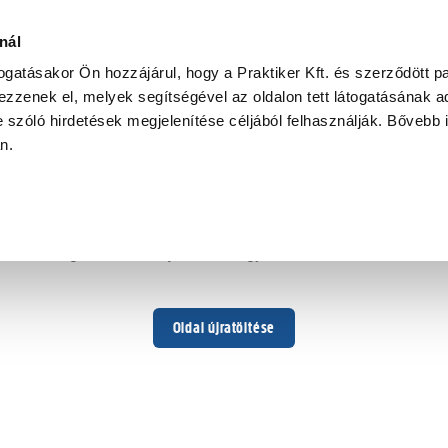
nál
togatásakor Ön hozzájárul, hogy a Praktiker Kft. és szerződött pa
zzenek el, melyek segítségével az oldalon tett látogatásának ad
 szóló hirdetések megjelenítése céljából felhasználják. Bővebb 
Hoppá ...
an.
Váratlan hiba történt
Dolgozunk a hiba javításán. Egy kis türelmet kérünk.
Oldal újratöltése