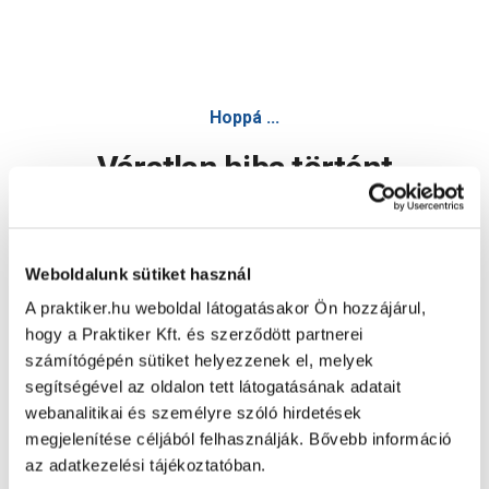
Hoppá ...
Váratlan hiba történt
Dolgozunk a hiba javításán. Egy kis türelmet kérünk.
Weboldalunk sütiket használ
A praktiker.hu weboldal látogatásakor Ön hozzájárul,
Oldal újratöltése
hogy a Praktiker Kft. és szerződött partnerei
számítógépén sütiket helyezzenek el, melyek
segítségével az oldalon tett látogatásának adatait
webanalitikai és személyre szóló hirdetések
megjelenítése céljából felhasználják. Bővebb információ
az adatkezelési tájékoztatóban.