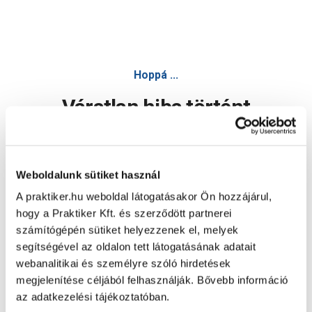
Hoppá ...
Váratlan hiba történt
Dolgozunk a hiba javításán. Egy kis türelmet kérünk.
Weboldalunk sütiket használ
A praktiker.hu weboldal látogatásakor Ön hozzájárul,
Oldal újratöltése
hogy a Praktiker Kft. és szerződött partnerei
számítógépén sütiket helyezzenek el, melyek
segítségével az oldalon tett látogatásának adatait
webanalitikai és személyre szóló hirdetések
megjelenítése céljából felhasználják. Bővebb információ
az adatkezelési tájékoztatóban.