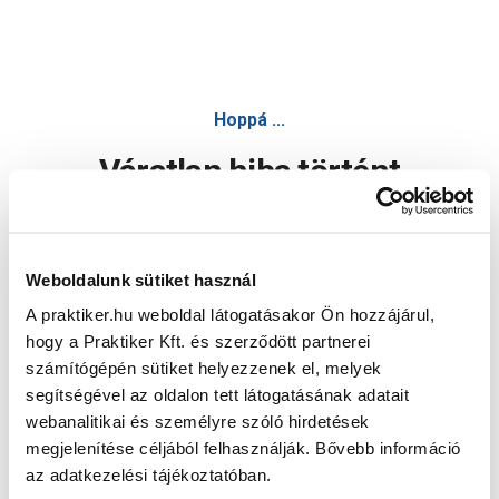
Hoppá ...
Váratlan hiba történt
Dolgozunk a hiba javításán. Egy kis türelmet kérünk.
Weboldalunk sütiket használ
A praktiker.hu weboldal látogatásakor Ön hozzájárul,
Oldal újratöltése
hogy a Praktiker Kft. és szerződött partnerei
számítógépén sütiket helyezzenek el, melyek
segítségével az oldalon tett látogatásának adatait
webanalitikai és személyre szóló hirdetések
megjelenítése céljából felhasználják. Bővebb információ
az adatkezelési tájékoztatóban.