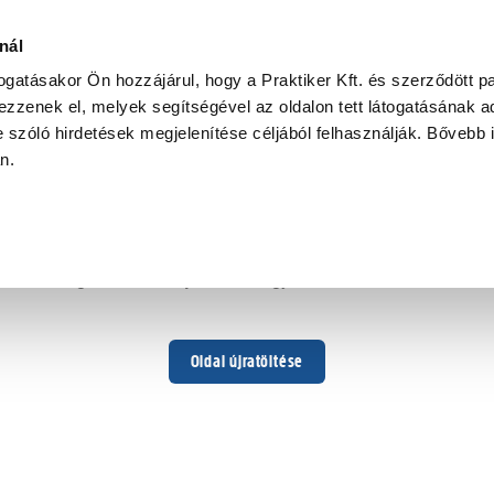
nál
togatásakor Ön hozzájárul, hogy a Praktiker Kft. és szerződött pa
zzenek el, melyek segítségével az oldalon tett látogatásának ad
 szóló hirdetések megjelenítése céljából felhasználják. Bővebb 
Hoppá ...
an.
Váratlan hiba történt
Dolgozunk a hiba javításán. Egy kis türelmet kérünk.
Oldal újratöltése