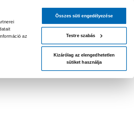
Összes süti engedélyezése
rtnerei
atait
Testre szabás
információ az
Kizárólag az elengedhetetlen
sütiket használja