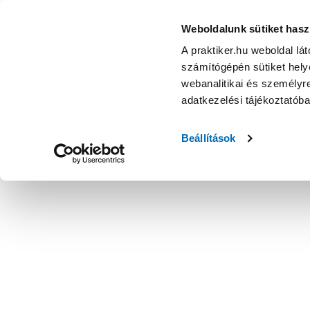
Weboldalunk sütiket hasz
A praktiker.hu weboldal lá
számítógépén sütiket helye
webanalitikai és személyre
adatkezelési tájékoztatób
Beállítások