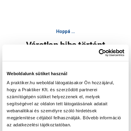
Hoppá ...
Váratlan hiba történt
Dolgozunk a hiba javításán. Egy kis türelmet kérünk.
Weboldalunk sütiket használ
A praktiker.hu weboldal látogatásakor Ön hozzájárul,
Oldal újratöltése
hogy a Praktiker Kft. és szerződött partnerei
számítógépén sütiket helyezzenek el, melyek
segítségével az oldalon tett látogatásának adatait
webanalitikai és személyre szóló hirdetések
megjelenítése céljából felhasználják. Bővebb információ
az adatkezelési tájékoztatóban.