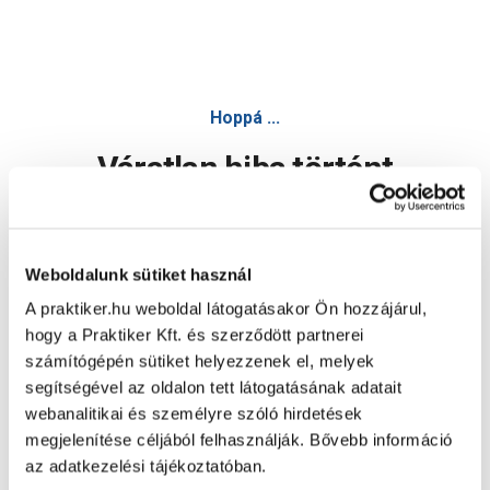
Hoppá ...
Váratlan hiba történt
Dolgozunk a hiba javításán. Egy kis türelmet kérünk.
Weboldalunk sütiket használ
A praktiker.hu weboldal látogatásakor Ön hozzájárul,
Oldal újratöltése
hogy a Praktiker Kft. és szerződött partnerei
számítógépén sütiket helyezzenek el, melyek
segítségével az oldalon tett látogatásának adatait
webanalitikai és személyre szóló hirdetések
megjelenítése céljából felhasználják. Bővebb információ
az adatkezelési tájékoztatóban.