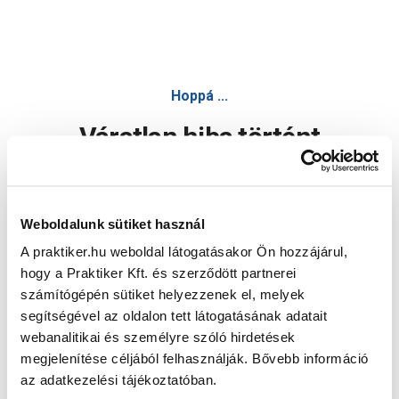
Hoppá ...
Váratlan hiba történt
Dolgozunk a hiba javításán. Egy kis türelmet kérünk.
Weboldalunk sütiket használ
A praktiker.hu weboldal látogatásakor Ön hozzájárul,
Oldal újratöltése
hogy a Praktiker Kft. és szerződött partnerei
számítógépén sütiket helyezzenek el, melyek
segítségével az oldalon tett látogatásának adatait
webanalitikai és személyre szóló hirdetések
megjelenítése céljából felhasználják. Bővebb információ
az adatkezelési tájékoztatóban.