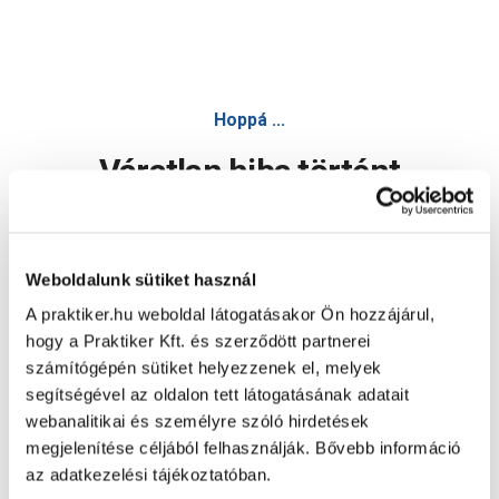
Hoppá ...
Váratlan hiba történt
Dolgozunk a hiba javításán. Egy kis türelmet kérünk.
Weboldalunk sütiket használ
A praktiker.hu weboldal látogatásakor Ön hozzájárul,
Oldal újratöltése
hogy a Praktiker Kft. és szerződött partnerei
számítógépén sütiket helyezzenek el, melyek
segítségével az oldalon tett látogatásának adatait
webanalitikai és személyre szóló hirdetések
megjelenítése céljából felhasználják. Bővebb információ
az adatkezelési tájékoztatóban.