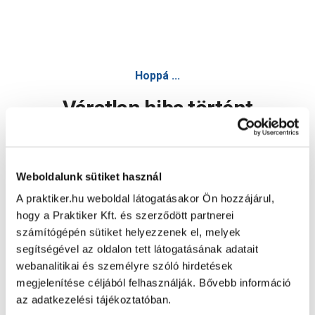
Hoppá ...
Váratlan hiba történt
Dolgozunk a hiba javításán. Egy kis türelmet kérünk.
Weboldalunk sütiket használ
A praktiker.hu weboldal látogatásakor Ön hozzájárul,
Oldal újratöltése
hogy a Praktiker Kft. és szerződött partnerei
számítógépén sütiket helyezzenek el, melyek
segítségével az oldalon tett látogatásának adatait
webanalitikai és személyre szóló hirdetések
megjelenítése céljából felhasználják. Bővebb információ
az adatkezelési tájékoztatóban.