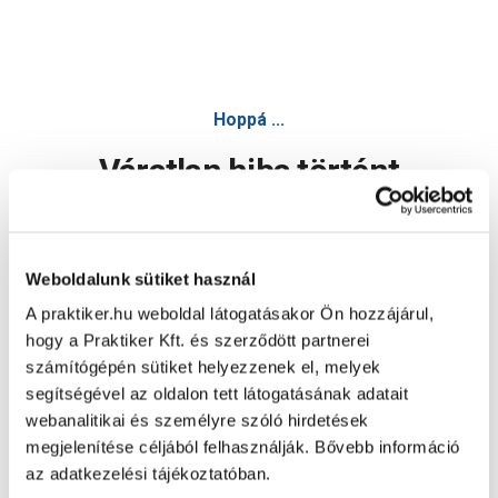
Hoppá ...
Váratlan hiba történt
Dolgozunk a hiba javításán. Egy kis türelmet kérünk.
Weboldalunk sütiket használ
A praktiker.hu weboldal látogatásakor Ön hozzájárul,
Oldal újratöltése
hogy a Praktiker Kft. és szerződött partnerei
számítógépén sütiket helyezzenek el, melyek
segítségével az oldalon tett látogatásának adatait
webanalitikai és személyre szóló hirdetések
megjelenítése céljából felhasználják. Bővebb információ
az adatkezelési tájékoztatóban.