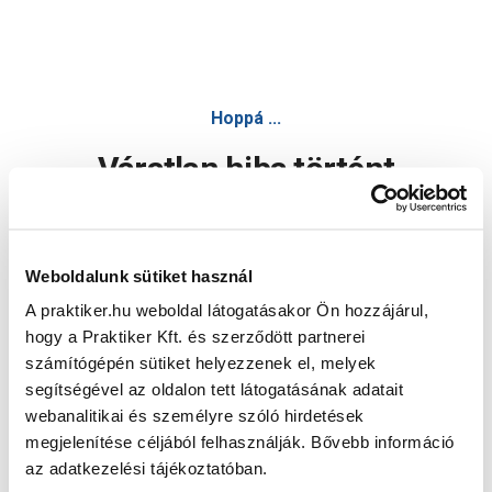
Hoppá ...
Váratlan hiba történt
Dolgozunk a hiba javításán. Egy kis türelmet kérünk.
Weboldalunk sütiket használ
A praktiker.hu weboldal látogatásakor Ön hozzájárul,
Oldal újratöltése
hogy a Praktiker Kft. és szerződött partnerei
számítógépén sütiket helyezzenek el, melyek
segítségével az oldalon tett látogatásának adatait
webanalitikai és személyre szóló hirdetések
megjelenítése céljából felhasználják. Bővebb információ
az adatkezelési tájékoztatóban.