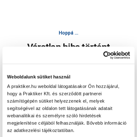
Hoppá ...
Váratlan hiba történt
Dolgozunk a hiba javításán. Egy kis türelmet kérünk.
Weboldalunk sütiket használ
A praktiker.hu weboldal látogatásakor Ön hozzájárul,
Oldal újratöltése
hogy a Praktiker Kft. és szerződött partnerei
számítógépén sütiket helyezzenek el, melyek
segítségével az oldalon tett látogatásának adatait
webanalitikai és személyre szóló hirdetések
megjelenítése céljából felhasználják. Bővebb információ
az adatkezelési tájékoztatóban.