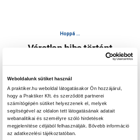
Hoppá ...
Váratlan hiba történt
Dolgozunk a hiba javításán. Egy kis türelmet kérünk.
Weboldalunk sütiket használ
A praktiker.hu weboldal látogatásakor Ön hozzájárul,
Oldal újratöltése
hogy a Praktiker Kft. és szerződött partnerei
számítógépén sütiket helyezzenek el, melyek
segítségével az oldalon tett látogatásának adatait
webanalitikai és személyre szóló hirdetések
megjelenítése céljából felhasználják. Bővebb információ
az adatkezelési tájékoztatóban.