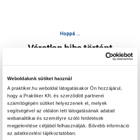
Hoppá ...
Váratlan hiba történt
Dolgozunk a hiba javításán. Egy kis türelmet kérünk.
Weboldalunk sütiket használ
A praktiker.hu weboldal látogatásakor Ön hozzájárul,
Oldal újratöltése
hogy a Praktiker Kft. és szerződött partnerei
számítógépén sütiket helyezzenek el, melyek
segítségével az oldalon tett látogatásának adatait
webanalitikai és személyre szóló hirdetések
megjelenítése céljából felhasználják. Bővebb információ
az adatkezelési tájékoztatóban.