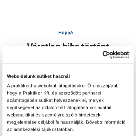
Hoppá ...
Váratlan hiba történt
Dolgozunk a hiba javításán. Egy kis türelmet kérünk.
Weboldalunk sütiket használ
A praktiker.hu weboldal látogatásakor Ön hozzájárul,
Oldal újratöltése
hogy a Praktiker Kft. és szerződött partnerei
számítógépén sütiket helyezzenek el, melyek
segítségével az oldalon tett látogatásának adatait
webanalitikai és személyre szóló hirdetések
megjelenítése céljából felhasználják. Bővebb információ
az adatkezelési tájékoztatóban.