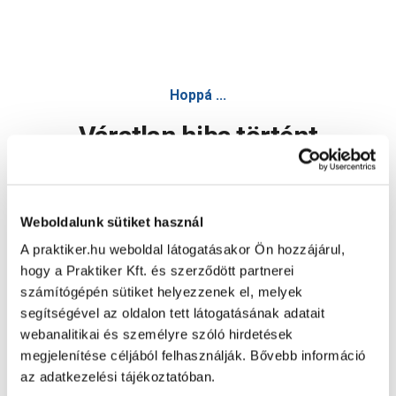
Hoppá ...
Váratlan hiba történt
Dolgozunk a hiba javításán. Egy kis türelmet kérünk.
Weboldalunk sütiket használ
A praktiker.hu weboldal látogatásakor Ön hozzájárul,
Oldal újratöltése
hogy a Praktiker Kft. és szerződött partnerei
számítógépén sütiket helyezzenek el, melyek
segítségével az oldalon tett látogatásának adatait
webanalitikai és személyre szóló hirdetések
megjelenítése céljából felhasználják. Bővebb információ
az adatkezelési tájékoztatóban.