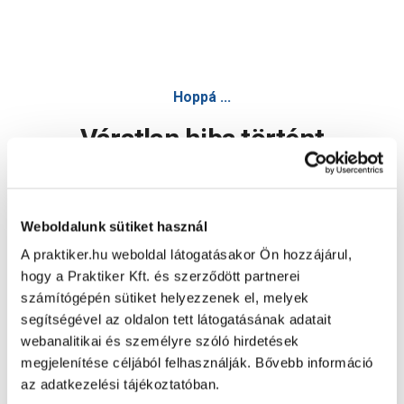
Hoppá ...
Váratlan hiba történt
Dolgozunk a hiba javításán. Egy kis türelmet kérünk.
Weboldalunk sütiket használ
A praktiker.hu weboldal látogatásakor Ön hozzájárul,
Oldal újratöltése
hogy a Praktiker Kft. és szerződött partnerei
számítógépén sütiket helyezzenek el, melyek
segítségével az oldalon tett látogatásának adatait
webanalitikai és személyre szóló hirdetések
megjelenítése céljából felhasználják. Bővebb információ
az adatkezelési tájékoztatóban.