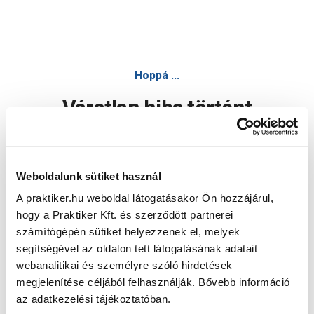
Hoppá ...
Váratlan hiba történt
Dolgozunk a hiba javításán. Egy kis türelmet kérünk.
Weboldalunk sütiket használ
A praktiker.hu weboldal látogatásakor Ön hozzájárul,
Oldal újratöltése
hogy a Praktiker Kft. és szerződött partnerei
számítógépén sütiket helyezzenek el, melyek
segítségével az oldalon tett látogatásának adatait
webanalitikai és személyre szóló hirdetések
megjelenítése céljából felhasználják. Bővebb információ
az adatkezelési tájékoztatóban.