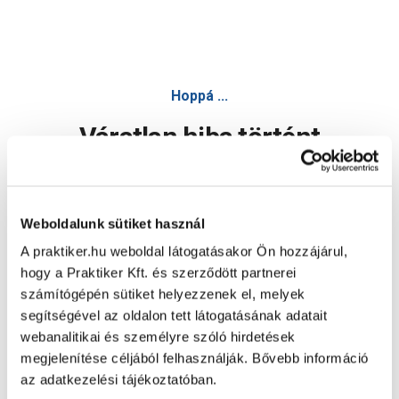
Hoppá ...
Váratlan hiba történt
Dolgozunk a hiba javításán. Egy kis türelmet kérünk.
Weboldalunk sütiket használ
A praktiker.hu weboldal látogatásakor Ön hozzájárul,
Oldal újratöltése
hogy a Praktiker Kft. és szerződött partnerei
számítógépén sütiket helyezzenek el, melyek
segítségével az oldalon tett látogatásának adatait
webanalitikai és személyre szóló hirdetések
megjelenítése céljából felhasználják. Bővebb információ
az adatkezelési tájékoztatóban.