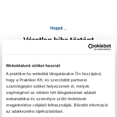
Hoppá ...
Váratlan hiba történt
Dolgozunk a hiba javításán. Egy kis türelmet kérünk.
Weboldalunk sütiket használ
A praktiker.hu weboldal látogatásakor Ön hozzájárul,
Oldal újratöltése
hogy a Praktiker Kft. és szerződött partnerei
számítógépén sütiket helyezzenek el, melyek
segítségével az oldalon tett látogatásának adatait
webanalitikai és személyre szóló hirdetések
megjelenítése céljából felhasználják. Bővebb információ
az adatkezelési tájékoztatóban.