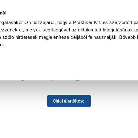
nál
togatásakor Ön hozzájárul, hogy a Praktiker Kft. és szerződött pa
zzenek el, melyek segítségével az oldalon tett látogatásának ad
 szóló hirdetések megjelenítése céljából felhasználják. Bővebb 
Hoppá ...
an.
Váratlan hiba történt
Dolgozunk a hiba javításán. Egy kis türelmet kérünk.
Oldal újratöltése