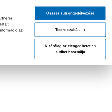
Összes süti engedélyezése
rtnerei
atait
Testre szabás
információ az
Kizárólag az elengedhetetlen
sütiket használja