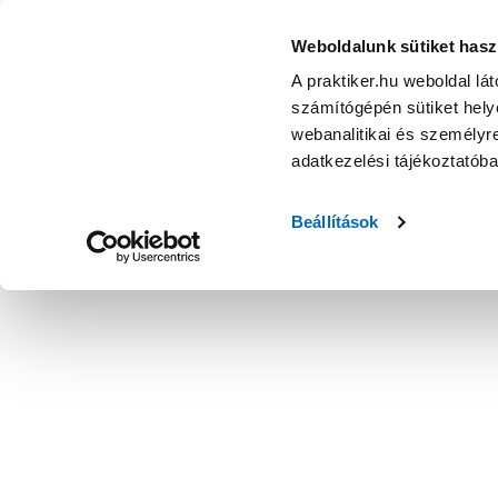
Weboldalunk sütiket hasz
A praktiker.hu weboldal lá
számítógépén sütiket helye
webanalitikai és személyre
adatkezelési tájékoztatób
Beállítások