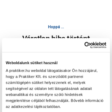
Hoppá ...
Váratlan hiba történt
Dolgozunk a hiba javításán. Egy kis türelmet kérünk.
Weboldalunk sütiket használ
A praktiker.hu weboldal látogatásakor Ön hozzájárul,
Oldal újratöltése
hogy a Praktiker Kft. és szerződött partnerei
számítógépén sütiket helyezzenek el, melyek
segítségével az oldalon tett látogatásának adatait
webanalitikai és személyre szóló hirdetések
megjelenítése céljából felhasználják. Bővebb információ
az adatkezelési tájékoztatóban.