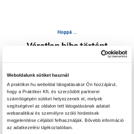
Hoppá ...
Váratlan hiba történt
Dolgozunk a hiba javításán. Egy kis türelmet kérünk.
Weboldalunk sütiket használ
A praktiker.hu weboldal látogatásakor Ön hozzájárul,
Oldal újratöltése
hogy a Praktiker Kft. és szerződött partnerei
számítógépén sütiket helyezzenek el, melyek
segítségével az oldalon tett látogatásának adatait
webanalitikai és személyre szóló hirdetések
megjelenítése céljából felhasználják. Bővebb információ
az adatkezelési tájékoztatóban.